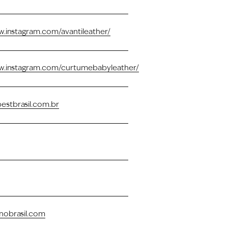
w.instagram.com/avantileather/
w.instagram.com/curtumebabyleather/
stbrasil.com.br
nobrasil.com