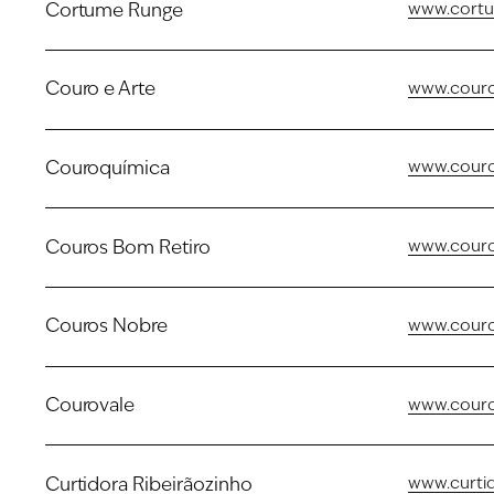
Cortume Runge
www.cortu
Couro e Arte
www.couro
Couroquímica
www.couro
Couros Bom Retiro
www.couro
Couros Nobre
www.couro
Courovale
www.couro
Curtidora Ribeirãozinho
www.curtid