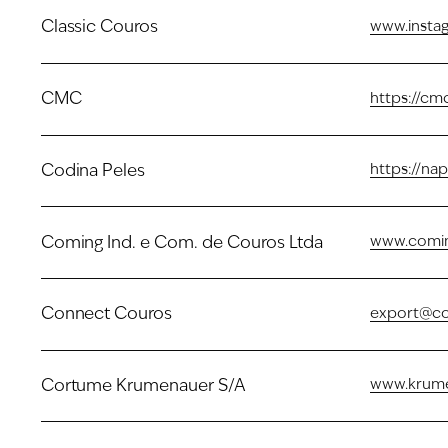
Classic Couros
www.insta
CMC
https://cm
Codina Peles
https://na
Coming Ind. e Com. de Couros Ltda
www.comin
Connect Couros
export@co
Cortume Krumenauer S/A
www.krum