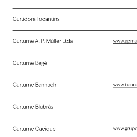
Curtidora Tocantins
Curtume A. P. Müller Ltda
www.apmul
Curtume Bagé
Curtume Bannach
www.banna
Curtume Blubrás
Curtume Cacique
www.grupo