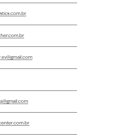
stics.com.br
ther.com.br
r.ev@gmail.com
la@gmail.com
center.com.br