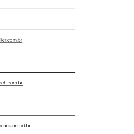
ler.com.br
ch.com.br
cacique.ind.br