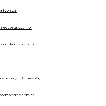
sil.com.br
mecubatao.com.br
medellatorre.com.br
gram.com/curtumemats/
umemoderno.com.br