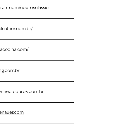
gram.com/courosclassic
cleather.com.br/
pacodina.com/
g.com.br
nnectcouros.com.br
enauer.com