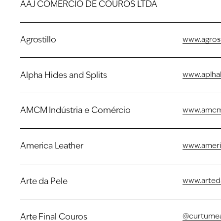
AAJ COMÉRCIO DE COUROS LTDA
Agrostillo
www.agrost
Alpha Hides and Splits
www.aplha
AMCM Indústria e Comércio
www.amcm.
America Leather
www.ameri
Arte da Pele
www.arted
Arte Final Couros
@curtumear