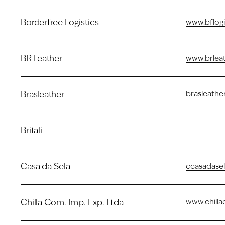
Borderfree Logistics
www.bflogi
BR Leather
www.brlea
Brasleather
brasleathe
Britali
Casa da Sela
ccasadase
Chilla Com. Imp. Exp. Ltda
www.chilla